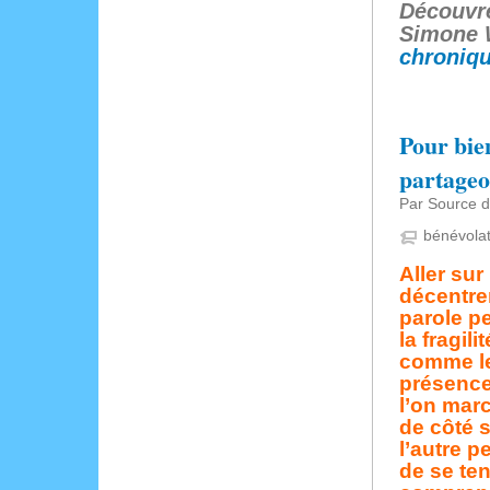
Découvre
Simone 
chroniq
Pour bie
partageon
Par Source de
bénévola
Aller sur
décentrer
parole pe
la fragil
comme le
présence
l’on mar
de côté s
l’autre p
de se ten