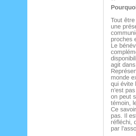
Pourquo
Tout être
une prése
communica
proches 
Le bénév
complémen
disponibi
agit dans
Représent
monde ext
qui évite 
n’est pas
on peut se
témoin, le
Ce savoir
pas. Il e
réfléchi,
par l’ass