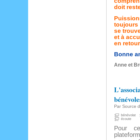
comprendr
doit res
Puissions
toujours 
se trouv
et à acc
en retour
Bonne a
Anne et Br
L'associ
bénévole
Par Source d
bénévolat
écoute
Pour cel
platefor