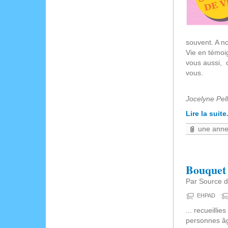
souvent. A no
Vie en témoi
vous aussi,
vous.
Cat
Jocelyne Pel
Lire la suite
une ann
Bouquet 
Par Source de
EHPAD
... recueilli
personnes â