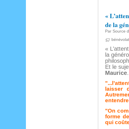
« L’atten
de la gén
Par Source de
bénévola
« L’atten
la généro
philosoph
Et le suj
Maurice
.
"...l’at
laisser 
Autremen
entendre.
"On comp
forme de
qui coût