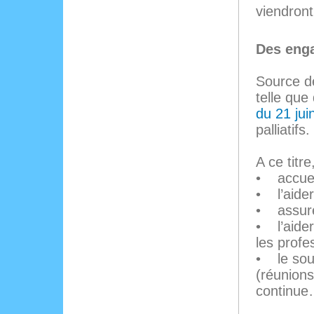
viendront
Des eng
Source d
telle que 
du 21 jui
palliatifs.
A ce titre
• accueil
• l’aider
• assurer
• l’aider
les profe
• le sou
(réunions
continue