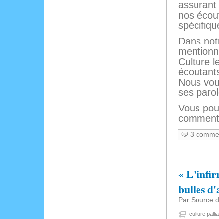
assurant
nos écou
spécifiq
Dans no
mentionni
Culture l
écoutant
Nous vous
ses parol
Vous pou
commentai
3 commen
« L'infir
bulles d
Par Source de
culture pallia