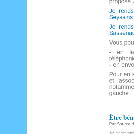
propose 2
Je rend
Seyssins
Je rend
Sassena
Vous pou
- en la
téléphoni
- en env
Pour en 
et l'asso
notammen
gauche
Être bén
Par Source d
accompagn