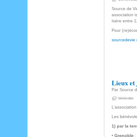
Source de Vie
association 
Isère entre 
Pour (re)écout
sourcedevie.
Lieux et
Par Source d
bénévoles
L’associatio
Les bénévole
1) par la te
•
Grenoble
: