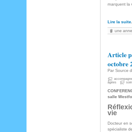
marquent la v
Cat
Lire la suite
une ann
Article 
octobre 
Par Source d
accompagn
âgées
soin
CONFEREN
salle Westf
Réflexi
vie
Docteur en so
spécialiste de