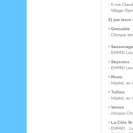
- 6 rue Clau
Village Olym
2) par leurs
•
Grenoble
:
- Clinique d
•
Sassenag
- EHPAD Les
•
Seyssins
:
- EHPAD Les
•
Rives
- hôpital, a
•
Tullins
- hôpital, au
•
Voiron
- clinique C
•
La Côte St
- EHPAD Le 