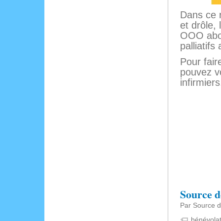
Dans ce 
et drôle,
OOO abo
palliatif
Pour fair
pouvez vo
infirmier
Source d
Par Source d
bénévola