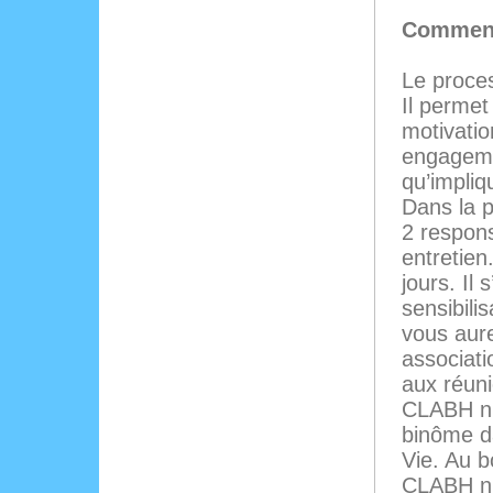
Comment
Le proce
Il permet
motivatio
engageme
qu’impliq
Dans la 
2 respon
entretien
jours. Il 
sensibili
vous aure
associati
aux réuni
CLABH ni
binôme da
Vie. Au 
CLABH ni