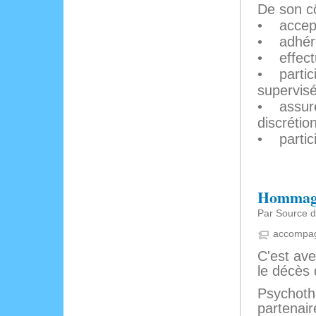
De son cô
• accepte
• adhére
• effect
• partic
supervis
• assurer
discrétio
• partici
Hommage
Par Source d
accompa
C'est av
le décès 
Psychothé
partenair