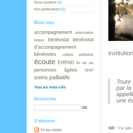
Nous soutenir
(1)
Nos partenaires
(1)
Mots-clés
accompagnement
association
bénévolat
bénévolat
laïque
d’accompagnement
instituti
bénévoles
culture palliative
écoute
EHPAD
fin de vie
personnes âgées
SFAP
soins palliatifs
Toute p
par la 
Tous les mots-clés
appelle 
Recherche
une éco
S'abonner
NB :
Ce site 
Fil des billets