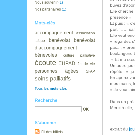
Nous soutenir
(1)
buvez d’abord
Nos partenaires
(1)
Elle cherche 
présence »,
Mots-clés
Et puis : « c’
partir »… sa
accompagnement
association
Elle veut en
bénévolat
bénévolat
laïque
« regardez s’
pas.. ; « pre
d’accompagnement
boulangerie 
bénévoles
culture palliative
« Et ma sœur 
écoute
EHPAD
fin de vie
Un autre jour
personnes âgées
répète : « je
SFAP
En apercevant
soins palliatifs
mes mains, l
Tous les mots-clés
« Je vous aim
Recherche
Dans un prése
Merci à elle, 
S'abonner
extrait du
jou
Fil des billets