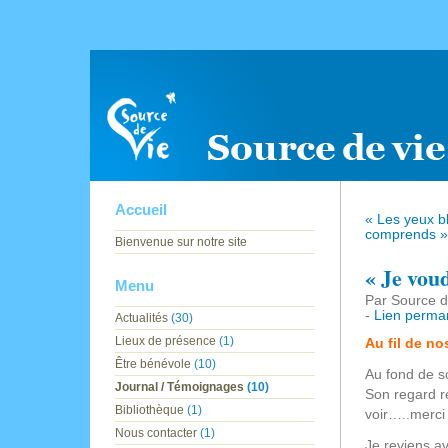
Accueil
« Les yeux b
comprends »
Bienvenue sur notre site
« Je voud
Menu
Par Source d
-
Lien perma
Actualités
(30)
Lieux de présence
(1)
Au fil de n
Être bénévole
(10)
Au fond de so
Journal / Témoignages
(10)
Son regard r
Bibliothèque
(1)
voir…..merci
Nous contacter
(1)
Je reviens av